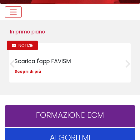
In primo piano
IE
NOTIZIE
ca l'app FAVISM
SURVEY i
di più
Scopri di pi
FORMAZIONE ECM
ALGORITMI