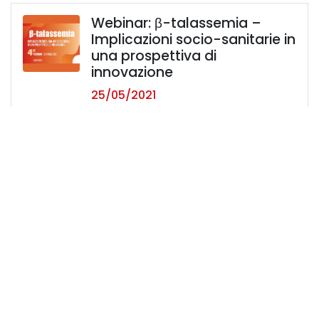
Webinar: β-talassemia –
Implicazioni socio-sanitarie in
una prospettiva di
innovazione
25/05/2021
Campania
Digital event - XI Thalassemia
Day - 2021 Update – New
paradigms in the
management of
hemoglobinopathies
08/05/2021
Roma