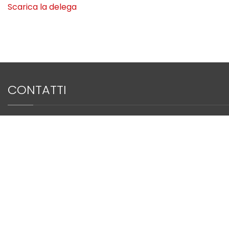
Scarica la delega
CONTATTI
SEGRETERIA
Dott.ssa Francesca Monari
Via De’ Poeti, 1/7 - 40124 Bologna
tel. +39 051 6390906
fax. +39 051 4210174
segreteriasite@ercongressi.it
SEGRETERIA SCIENTIFICA
Dott.ssa Antonia Gigante
segreteriascientifica@site-italia.org