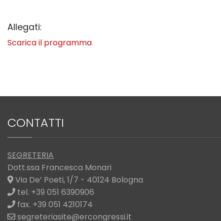
Allegati:
Scarica il programma
CONTATTI
SEGRETERIA
Dott.ssa Francesca Monari
Via De’ Poeti, 1/7 - 40124 Bologna
tel. +39 051 6390906
fax. +39 051 4210174
segreteriasite@ercongressi.it